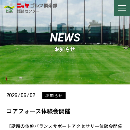
NEWS
お知らせ
姫路センターTOP
営業案内
施設案内
スクール案内
法人プラン
お知らせ
2026/06/02
お知らせ
アクセス
コアフォース体験会開催
ニッケゴルフ倶楽部TOP
【話題の体幹バランスサポートアクセサリー体験会開催
企業情報